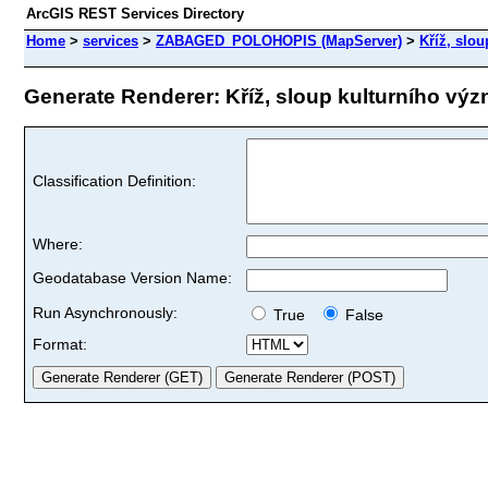
ArcGIS REST Services Directory
Home
>
services
>
ZABAGED_POLOHOPIS (MapServer)
>
Kříž, slo
Generate Renderer: Kříž, sloup kulturního výz
Classification Definition:
Where:
Geodatabase Version Name:
Run Asynchronously:
True
False
Format: