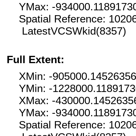
YMax: -934000.1189173
Spatial Reference: 102
LatestVCSWkid(8357)
Full Extent:
XMin: -905000.1452635
YMin: -1228000.118917
XMax: -430000.1452635
YMax: -934000.1189173
Spatial Reference: 102