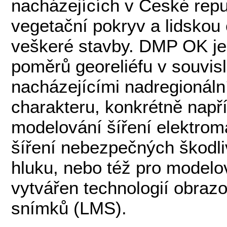
nacházejících v České repub
vegetační pokryv a lidskou 
veškeré stavby. DMP OK je
poměrů georeliéfu v souvisl
nacházejícími nadregionální
charakteru, konkrétně napřík
modelování šíření elektrom
šíření nebezpečných škodliv
hluku, nebo též pro model
vytvářen technologií obraz
snímků (LMS).