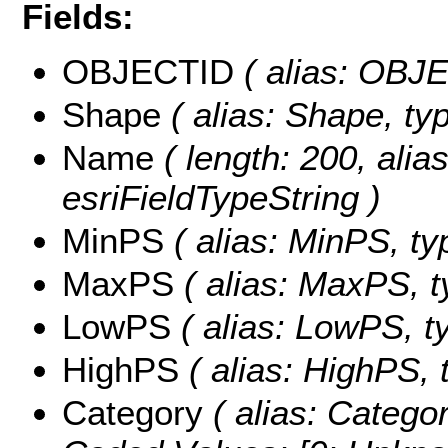
Fields:
OBJECTID
( alias: OBJE
Shape
( alias: Shape, ty
Name
( length: 200, alia
esriFieldTypeString )
MinPS
( alias: MinPS, ty
MaxPS
( alias: MaxPS, t
LowPS
( alias: LowPS, t
HighPS
( alias: HighPS, 
Category
( alias: Categor