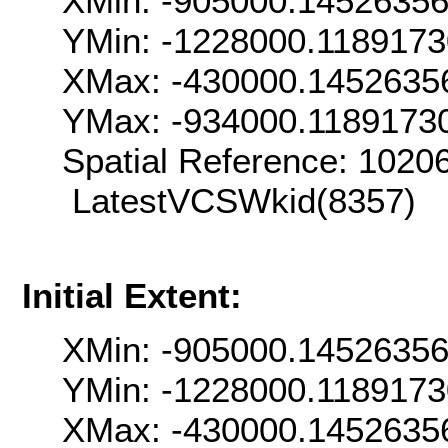
XMin: -905000.1452635
YMin: -1228000.118917
XMax: -430000.1452635
YMax: -934000.1189173
Spatial Reference: 102
LatestVCSWkid(8357)
Initial Extent:
XMin: -905000.1452635
YMin: -1228000.118917
XMax: -430000.1452635