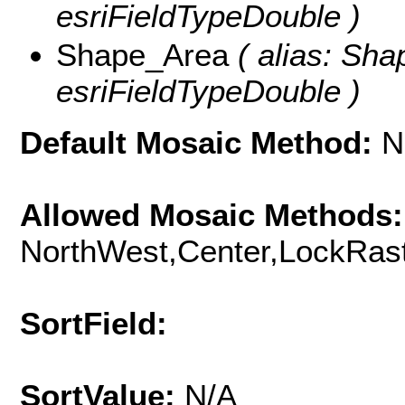
esriFieldTypeDouble )
Shape_Area
( alias: Sha
esriFieldTypeDouble )
Default Mosaic Method:
N
Allowed Mosaic Methods:
NorthWest,Center,LockRast
SortField:
SortValue:
N/A