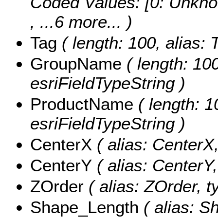
Coded Values:
[0: Unkno
, ...6 more...
)
Tag
( length: 100, alias: 
GroupName
( length: 10
esriFieldTypeString )
ProductName
( length: 1
esriFieldTypeString )
CenterX
( alias: CenterX
CenterY
( alias: CenterY
ZOrder
( alias: ZOrder, t
Shape_Length
( alias: S