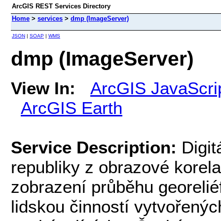
ArcGIS REST Services Directory
Home
>
services
>
dmp (ImageServer)
JSON
|
SOAP
|
WMS
dmp (ImageServer)
View In:
ArcGIS JavaScri
ArcGIS Earth
Service Description:
Digi
republiky z obrazové kore
zobrazení průběhu georelié
lidskou činností vytvořený