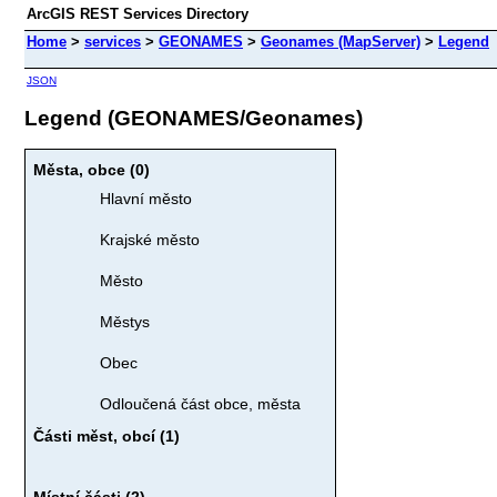
ArcGIS REST Services Directory
Home
>
services
>
GEONAMES
>
Geonames (MapServer)
>
Legend
JSON
Legend (GEONAMES/Geonames)
Města, obce (0)
Hlavní město
Krajské město
Město
Městys
Obec
Odloučená část obce, města
Části měst, obcí (1)
Místní části (2)